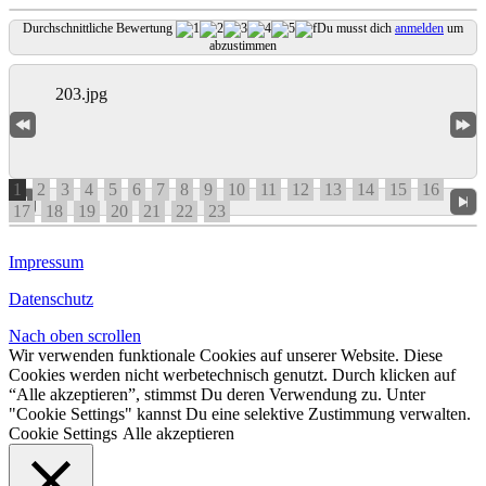
Durchschnittliche Bewertung
Du musst dich
anmelden
um
abzustimmen
1
2
3
4
5
6
7
8
9
10
11
12
13
14
15
16
17
18
19
20
21
22
23
Impressum
Datenschutz
Nach oben scrollen
Wir verwenden funktionale Cookies auf unserer Website. Diese
Cookies werden nicht werbetechnisch genutzt. Durch klicken auf
“Alle akzeptieren”, stimmst Du deren Verwendung zu. Unter
"Cookie Settings" kannst Du eine selektive Zustimmung verwalten.
Cookie Settings
Alle akzeptieren