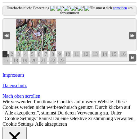
Durchschnittliche Bewertung
Du musst dich
anmelden
um
abzustimmen
1
2
3
4
5
6
7
8
9
10
11
12
13
14
15
16
17
18
19
20
21
22
23
Impressum
Datenschutz
Nach oben scrollen
Wir verwenden funktionale Cookies auf unserer Website. Diese
Cookies werden nicht werbetechnisch genutzt. Durch klicken auf
“Alle akzeptieren”, stimmst Du deren Verwendung zu. Unter
"Cookie Settings" kannst Du eine selektive Zustimmung verwalten.
Cookie Settings
Alle akzeptieren